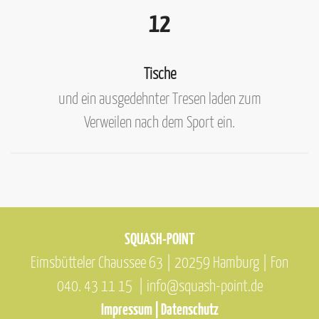
12
Tische
und ein ausgedehnter Tresen laden zum
Verweilen nach dem Sport ein.
SQUASH-POINT
Eimsbütteler Chaussee 63 | 20259 Hamburg |
Fon
040. 43 11 15
|
info@squash-point.de
Impressum
|
Datenschutz